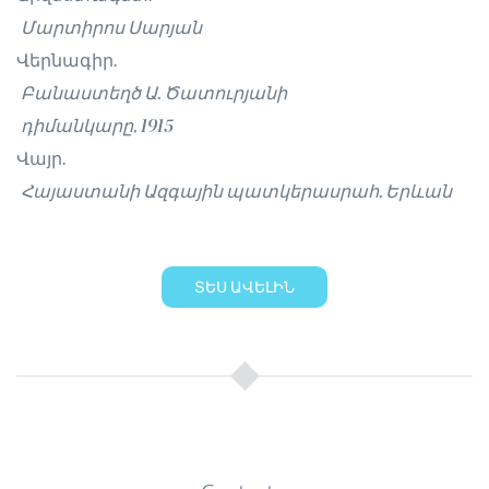
Մարտիրոս Սարյան
Վերնագիր.
Բանաստեղծ Ա. Ծատուրյանի
դիմանկարը, 1915
Վայր.
Հայաստանի Ազգային պատկերասրահ, Երևան
ՏԵՍ ԱՎԵԼԻՆ