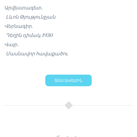
Արվեստագետ.
Լևոն Թյությունջյան
Վերնագիր.
Դեղին դիմակ, 1930
Վայր.
Մասնավոր հավաքածու
ՏԵՍ ԱՎԵԼԻՆ