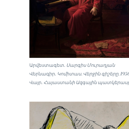
Արվեստագետ.
Սարգիս Մուրադյան
Վերնագիր.
Կոմիտաս. Վերջին գիշերը, 195
Վայր.
Հայաստանի Ազգային պատկերասր