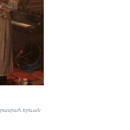
րասրահ, Երևան