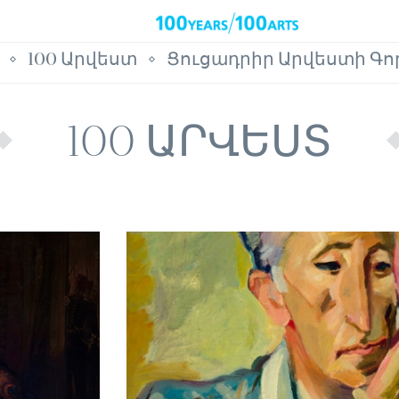
100 Արվեստ
Ցուցադրիր Արվեստի Գո
100 ԱՐՎԵՍՏ