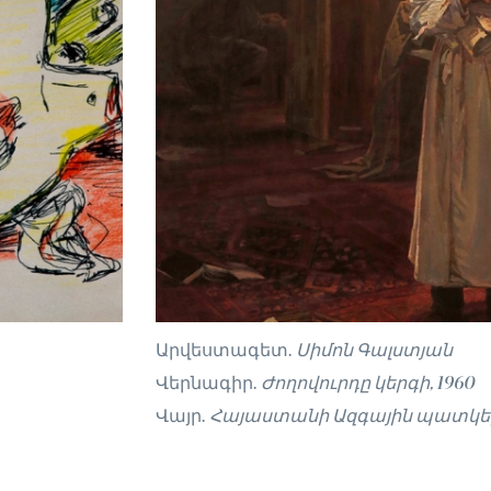
Արվեստագետ.
Սիմոն Գալստյան
Վերնագիր.
Ժողովուրդը կերգի, 1960
Վայր.
Հայաստանի Ազգային պատկե