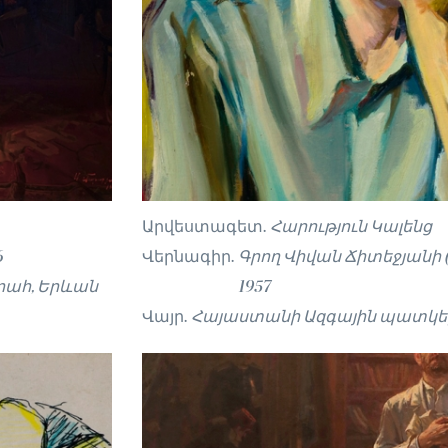
Արվեստագետ.
Հարություն Կալենց
6
Վերնագիր.
Գրող Վիվան Ճիտեջյանի (
ահ, Երևան
1957
Վայր.
Հայաստանի Ազգային պատկե